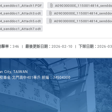
4_senddoc1_Attach1.PDF
A09030000E_1150014814_senddoc
_senddoc1_Attach3.odt
A09030000E_1150014814_senddoc
_senddoc1_Attach5.odt
A09030000E_1150014814_senddoc
_senddoc1_Attach7.odt
點擊率：
346
|
最後更新日期：
2026-02-10
|
下架日期：
2026-03
n City, TAIWAN
學校基金-北門高中401專戶 統編：74504300