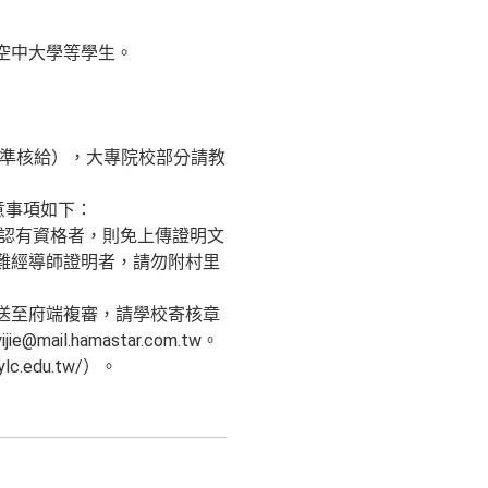
空中大學等學生。
校標準核給），大專院校部分請教
，注意事項如下：
經確認有資格者，則免上傳證明文
難經導師證明者，請勿附村里
送至府端複審，請學校寄核章
.hamastar.com.tw。
.edu.tw/）。