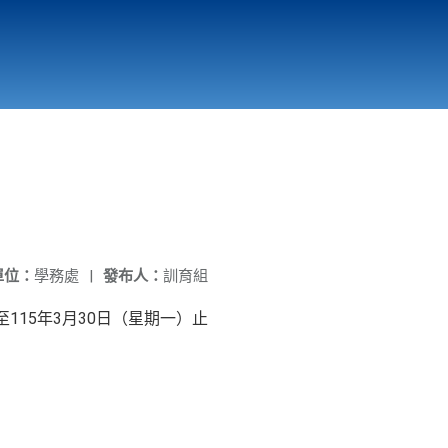
國立北門高級中學
縣市立改善校園環境計畫專區
北門高中合作社
單位：
學務處
|
發布人：
訓育組
115年3月30日（星期一）止