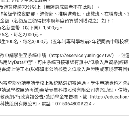
中等以上學校學生家境清寒。
上及體育成績70分以上（無體育成績者不在此限）。
及非各級學校夜間部、進修部、推廣進修班、建教班、在職專班、
金額（名額及金額得視本府年度預算編列增減之）如下：
每名新臺幣（以下同）1,500元。
25名，每名2,000元。
：學生100名，每名3,000元（五年制專科學校前3年視同高中職
生至系統申請（https://eservice.yunlin.gov.tw/）
先用MyData申辦，可由系統直接確認有無中/低收入戶資格(
明書請上傳正本(以鄉鎮市公所核發之低收入戶證明或家境確有困
校內審查部分請申請學校上系統點選初審通過，學生申請資料才會
學校無須再送)至哈瑪星科技股份有限公司專案助理，信箱yijie@mail
行政資訊公告/獎助學金布告欄下載（https://education.ylc
股份有限公司，電話：07-5364800#224。