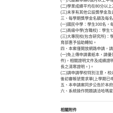
(一)凡設籍本縣6個月以上
(二)學業成績平均在80分以
(三)未享有其他公設獎學金
三、每學期獎學金名額及每名
(一)國民中學：學生300名，
(二)高級中學(含職校)：學生1
(三)大專院校(包含研究所)
育部惠予協助轉知。
四、本案僅開放網路申請，請欲申請學
(一)免上傳申請書紙本，請優
件)，相關證明文件及成績證
長之清寒證明。)。
(二)請申請學校特別注意，
後初審帳號需求單(上學期已申請過
五、本申請案同步公告於本府教育網/
六、系統操作問題請洽哈瑪星科技
相關附件