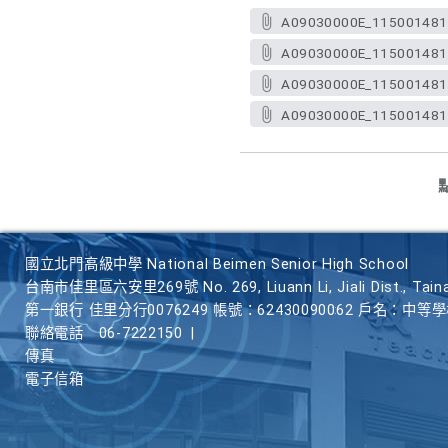
A09030000E_115001481
A09030000E_1150014814
A09030000E_1150014814
A09030000E_1150014814
國立北門高級中學 National Beimen Senior High School
台南市佳里區六安里269號 No. 269, Liuann Li, Jiali Dist., Taina
第一銀行 佳里分行0076249 帳號：62430090062 戶名：中等
聯絡電話
06-7222150
|
傳真
電子信箱