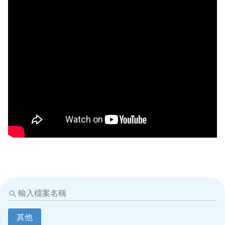
輸
入
檔
其他
案