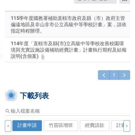
題、
RS
關
鍵
115學年度國教署補助直轄市政府及縣（市）政府主管
字
偏遠地區及非山非市公立高級中等學校計畫」案，請依
後
指定時程辦理。
按
下
114年度「直轄市及縣(市)立高級中等學校改善校園環
Enter
境與充實設施設備補助經費計畫」計畫執行期程及結報
查
說明(含個案)
詢
1
下載列表
輸
入
檔
計畫申請
竹苗區增班
經費請款
計畫結
案
名