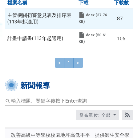
檔案名稱
下載
下載數
稱
主管機關初審意見表及排序表
docx (37.76
87
(113年起適用)
KB)
docx (50.61
計畫申請書(113年起適用)
105
KB)
<
上一頁
1
>
下一頁
新聞報導
輸
入
標
發布單位: 全部
題、
RS
關
鍵
改善高級中等學校校園地坪高低不平 提供師生安全學
字