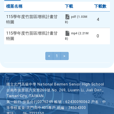
名
檔案名稱
下載
下載數
稱
115學年度竹苗區增班計畫甘
pdf (1.03M
4
特圖
B)
115學年度竹苗區增班計畫甘
mp4 (2.21M
0
特圖
B)
<
上一頁
1
>
下一頁
:::
國立北門高級中學 National Beimen Senior High School
台南市佳里區六安里269號 No. 269, Liuann Li, Jiali Dist.,
Tainan City, TAIWAN
第一銀行 佳里分行0076249 帳號：62430090062 戶名：中
等學校基金-北門高中401專戶 統編：74504300
電話
06-7222150