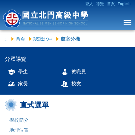
:::
登入
導覽
首頁
English
:::
首頁
認識北中
處室分機
分眾導覽
學生
教職員
家長
校友
直式選單
學校簡介
地理位置