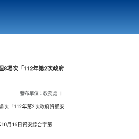
國立北門高級中學
縣市立改善校園環境計畫專區
北門高中合作社
理8場次「112年第2次政府
發布單位：
教務處
|
場次「112年第2次政府資通安
年10月16日資安綜合字第