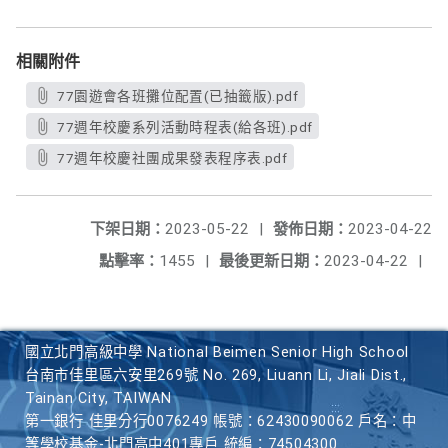
相關附件
77園遊會各班攤位配置(已抽籤版).pdf
77週年校慶系列活動時程表(給各班).pdf
77週年校慶社團成果發表程序表.pdf
下架日期：
2023-05-22
|
發佈日期：
2023-04-22
點擊率：
1455
|
最後更新日期：
2023-04-22
|
國立北門高級中學 National Beimen Senior High School
台南市佳里區六安里269號 No. 269, Liuann Li, Jiali Dist.,
Tainan City, TAIWAN
第一銀行 佳里分行0076249 帳號：62430090062 戶名：中
等學校基金-北門高中401專戶 統編：74504300