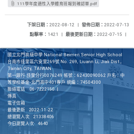
111學年度適性入學體育班報到確認單.pdf
下架日期：
2022-08-12
|
發佈日期：
2022-07-13
點擊率：
1421
|
最後更新日期：
2022-07-15
|
國立北門高級中學 National Beimen Senior High School
台南市佳里區六安里269號 No. 269, Liuann Li, Jiali Dist.,
Tainan City, TAIWAN
第一銀行 佳里分行0076249 帳號：62430090062 戶名：中
等學校基金-北門高中401專戶 統編：74504300
聯絡電話
06-7222150
|
傳真
電子信箱
最後更新
2022-11-22
總瀏覽人次
21338406
今日瀏覽人次
4640