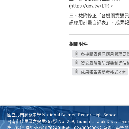
(https://gov.tw/LTr)。
三、檢附修正「各機關資通訊
訊應用計畫自評表」、成果報
相關附件
各機關資通訊應用管理要點修
資安風險及防護機制評估檢視
成果報告書參考格式.odt
國立北門高級中學 National Beimen Senior High School
台南市佳里區六安里269號 No. 269, Liuann Li, Jiali Dist., Taina
第一銀行 佳里分行0076249 帳號：62430090062 戶名：中等