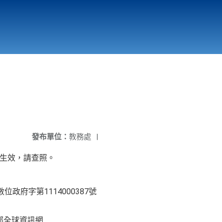
國立北門高級中學
縣市立改善校園環境計畫專區
北門高中合作社
發布單位：
教務處
|
日生效，請查照。
位政府字第1114000387號
部全球資訊網