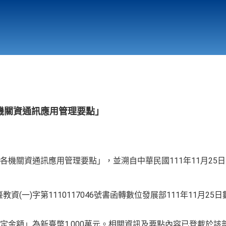
行政與教學單位
相關連結
機關資通訊應用管理要點」
各機關資通訊應用管理要點」，並溯自中華民國111年11月25
教資(一)字第1110117046號書函轉數位發展部111年11月25日數
定金額」為新臺幣1,000萬元。相關資訊及要點內容已登載於該