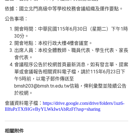
依據：國立北門高級中等學校校務會議組織及運作要點。
公告事項：
115
6
30
1
開會時間：中華民國
年
月
日（星期二）下午
時
30
分。
4
開會地點：本校行政大樓
樓會議室。
出席人員：本校全體教師、職員代表、學生代表、家長
會代表。
會議程序公告於校網首頁最新消息，如有發言單、提案
115
6
23
單或會議報告相關資料電子檔，請於
年
月
日下
5
午
時前，以電子郵件傳送至
bmsh203@bmsh.tn.edu.tw
信箱，俾利彙整並陸續公告
於校網。
會議資料電子檔：
https://drive.google.com/drive/folders/1uz6-
IlIfuPzTXfHGvByYLWkIwtAbRzFf?usp=sharing
相關附件