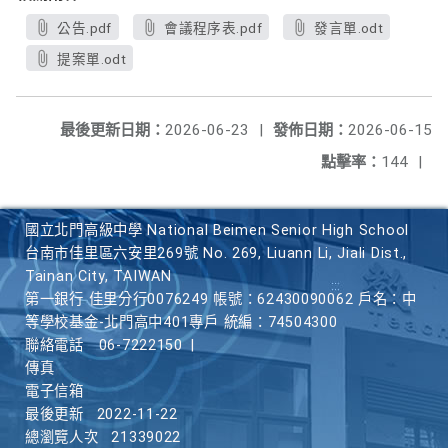
公告.pdf
會議程序表.pdf
發言單.odt
提案單.odt
最後更新日期：
2026-06-23
|
發佈日期：
2026-06-15
點擊率：
144
|
國立北門高級中學 National Beimen Senior High School
台南市佳里區六安里269號 No. 269, Liuann Li, Jiali Dist.,
Tainan City, TAIWAN
第一銀行 佳里分行0076249 帳號：62430090062 戶名：中
等學校基金-北門高中401專戶 統編：74504300
聯絡電話
06-7222150
|
傳真
電子信箱
最後更新
2022-11-22
總瀏覽人次
21339022