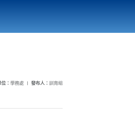
國立北門高級中學
縣市立改善校園環境計畫專區
北門高中合作社
單位：
學務處
|
發布人：
訓育組