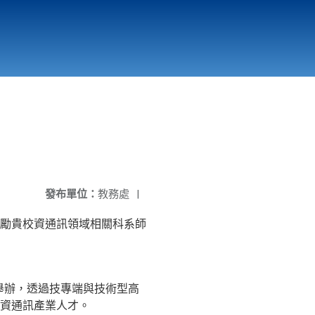
國立北門高級中學
縣市立改善校園環境計畫專區
北門高中合作社
發布單位：
教務處
|
勵貴校資通訊領域相關科系師
舉辦，透過技專端與技術型高
資通訊產業人才。