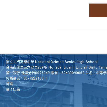
國立北門高級中學 National Beimen Senior High School
台南市佳里區六安里269號 No. 269, Liuann Li, Jiali Dist., Taina
第一銀行 佳里分行0076249 帳號：62430090062 戶名：中等
聯絡電話
06-7222150
|
傳真
電子信箱