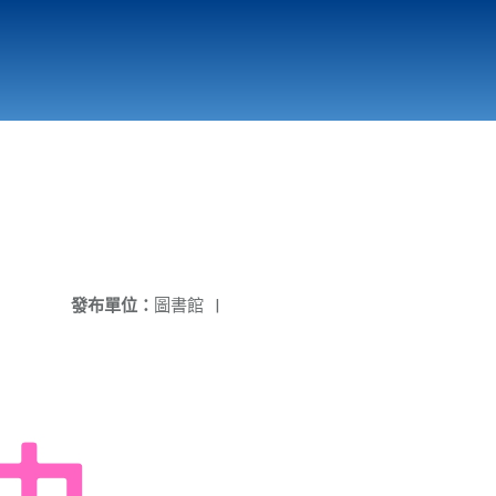
國立北門高級中學
縣市立改善校園環境計畫專區
北門高中合作社
發布單位：
圖書館
|