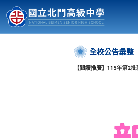
認識北中
行事曆
公佈欄
:::
全校公告彙整
【閱讀推廣】115年第2批