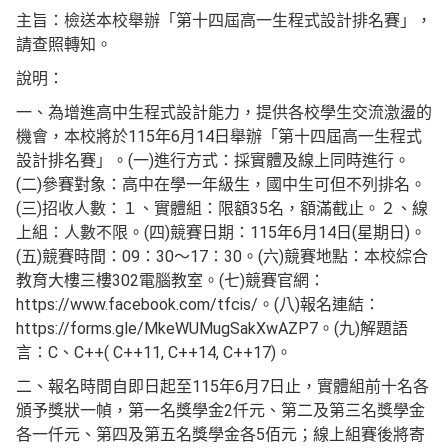
主旨：檢送本校舉辦「第十四屆高一生程式設計排名賽」，
請查照轉知。
說明：
一、為增進高中生程式設計能力，提供各校學生交流激盪的
機會，本校將於115年6月14日舉辦「第十四屆高一生程式
設計排名賽」。(一)進行方式：採實體及線上同時進行。
(二)參賽對象：高中在學一年級生，國中生可但不列排名。
(三)招收人數：１、實體組：限額35名，額滿截止。２、線
上組：人數不限。(四)競賽日期：115年6月14日(星期日)。
(五)競賽時間：09：30～17：30。(六)競賽地點：本校綜合
教育大樓三樓302電腦教室。(七)競賽官網：
https://www.facebook.com/tfcis/。(八)報名連結：
https://forms.gle/MkeWUMugSakXwAZP7。(九)解題語
言：C、C++( C++11, C++14, C++17)。
二、報名時間自即日起至115年6月7日止，實體組前十名各
頒予獎狀一幀，第一名獎學金2仟元、第二及第三名獎學金
各一仟元、第四及第五名獎學金各5佰元；線上組賽後將寄