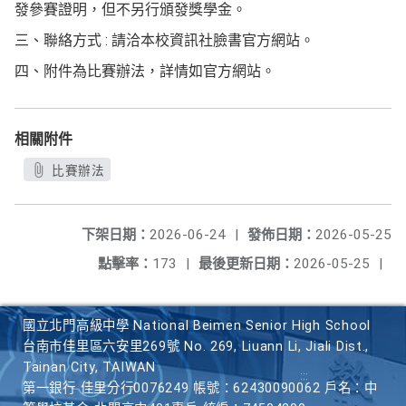
發參賽證明，但不另行頒發獎學金。
三、聯絡方式 : 請洽本校資訊社臉書官方網站。
四、附件為比賽辦法，詳情如官方網站。
相關附件
比賽辦法
下架日期：
2026-06-24
|
發佈日期：
2026-05-25
點擊率：
173
|
最後更新日期：
2026-05-25
|
國立北門高級中學 National Beimen Senior High School
台南市佳里區六安里269號 No. 269, Liuann Li, Jiali Dist.,
Tainan City, TAIWAN
第一銀行 佳里分行0076249 帳號：62430090062 戶名：中