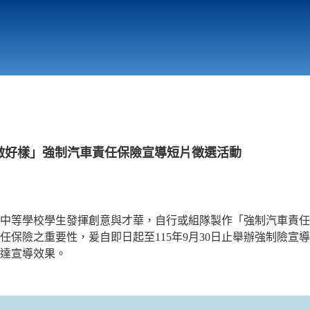
行政與教學單位
相關連結
ng做好樣」強制汽車責任保險宣導短片徵選活動
中等學校學生發揮創意與才華，自行或組隊製作「強制汽車責任
任保險之重要性，爰自即日起至115年9月30日止舉辦強制險宣
達宣導效果。