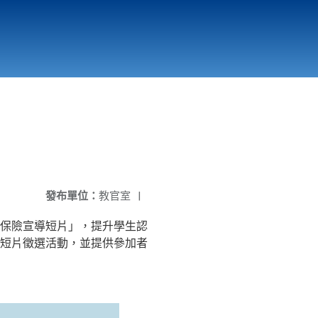
國立北門高級中學
縣市立改善校園環境計畫專區
北門高中合作社
發布單位：
教官室
|
保險宣導短片」，提升學生認
導短片徵選活動，並提供參加者