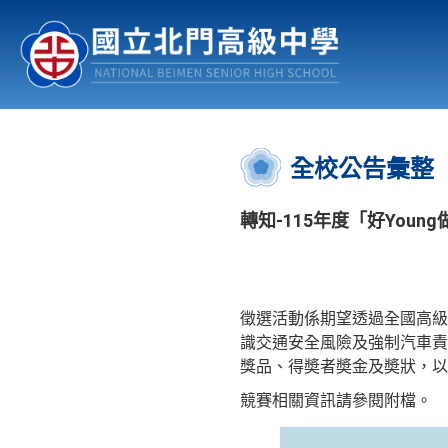
認識北中
行事曆
公佈欄
:::
全校公告彙整
轉知-115年度「好You
徵選活動係期望透過全國高級
識交通安全風險及強制汽車責
獎品、得奬者奬金及奬狀，以
競賽相關資訊請參閱附檔。