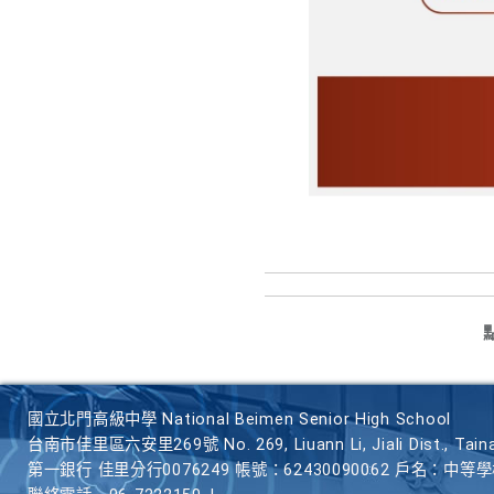
國立北門高級中學 National Beimen Senior High School
台南市佳里區六安里269號 No. 269, Liuann Li, Jiali Dist., Taina
第一銀行 佳里分行0076249 帳號：62430090062 戶名：中等