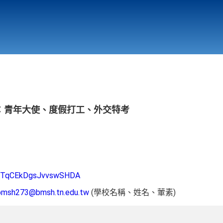
行政與教學單位
相關連結
：青年大使、度假打工、外交特考
le/TqCEkDgsJvvswSHDA
bmsh273@bmsh.tn.edu.tw
(學校名稱、姓名、葷素)