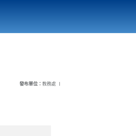
國立北門高級中學
縣市立改善校園環境計畫專區
北門高中合作社
發布單位：
教務處
|