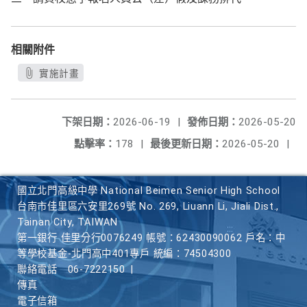
相關附件
實施計畫
下架日期：
2026-06-19
|
發佈日期：
2026-05-20
點擊率：
178
|
最後更新日期：
2026-05-20
|
國立北門高級中學 National Beimen Senior High School
台南市佳里區六安里269號 No. 269, Liuann Li, Jiali Dist.,
Tainan City, TAIWAN
第一銀行 佳里分行0076249 帳號：62430090062 戶名：中
等學校基金-北門高中401專戶 統編：74504300
聯絡電話
06-7222150
|
傳真
電子信箱