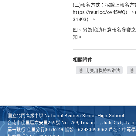
(三)報名方式：採線上報名
https://reurl.cc/
31493）。
四、另為協助有意報名參賽之
知。
相關附件
比賽用機檢核辦法
國立北門高級中學 National Beimen Senior High School
台南市佳里區六安里269號 No. 269, Liuann Li, Jiali Dist., Taina
第一銀行 佳里分行0076249 帳號：62430090062 戶名：中等