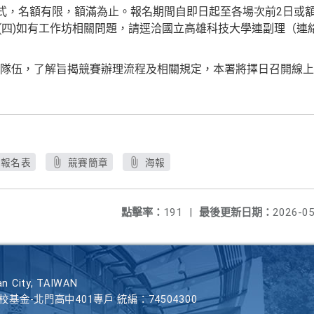
方式，名額有限，額滿為止。報名期間自即日起至各場次前2日或
ov45WQ）。(四)如有工作坊相關問題，請逕洽國立高雄科技大學連副理（連絡
隊伍，了解旨揭競賽辦理流程及相關規定，本署將擇日召開線上
報名表
競賽簡章
海報
點擊率：
191
|
最後更新日期：
2026-05
n City, TAIWAN
學校基金-北門高中401專戶 統編：74504300