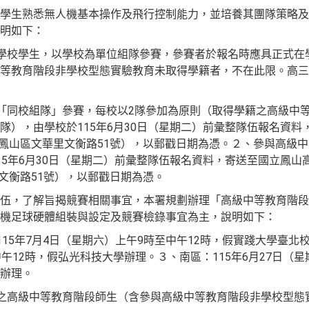
學生熟悉無人機基本操作及飛行控制能力，並培養其團隊策略及
明如下：
等學校學生，以學校為單位組隊參賽，參賽者於報名時應具正式在
等教育階段非學校型態實驗教育未取得學籍者，不在此限。高三學
採「同校組隊」參賽，每校以2隊參加為原則（取得學籍之高級中
隊），由學校於115年6月30日（星期二）前彙整隊伍報名資料
雄市鳳山區文華里文衡路51號），以郵戳日期為憑。２、參與高級
15年6月30日（星期二）前彙整隊伍報名資料，寄送至國立鳳山
里文衡路51號），以郵戳日期為憑。
伍，了解旨揭競賽相關事宜，本署規劃辦理「高級中等教育階段
機足球硬體組裝與設定及競賽檢錄事宜為主，說明如下：
115年7月4日（星期六）上午9時至中午12時，假實踐大學臺北校
午12時，假弘光科技大學辦理。３、南區：115年6月27日（星
辦理。
賽之高級中等教育階段師生（含參與高級中等教育階段非學校型態