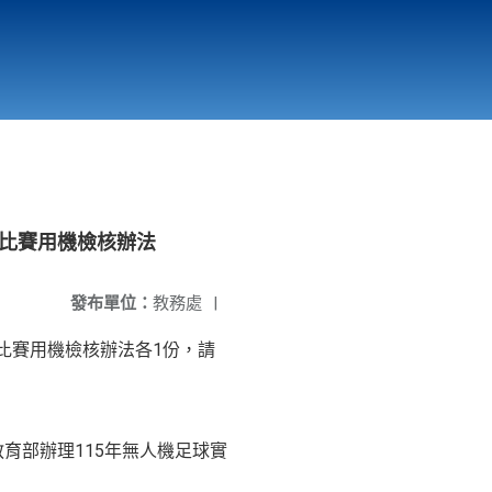
國立北門高級中學
縣市立改善校園環境計畫專區
北門高中合作社
及比賽用機檢核辦法
發布單位：
教務處
|
比賽用機檢核辦法各1份，請
及「教育部辦理115年無人機足球實