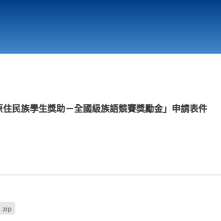
行政與教學單位
相關連結
園市原住民族學生獎助－全國級族語競賽獎勵金」申請表件
.zip