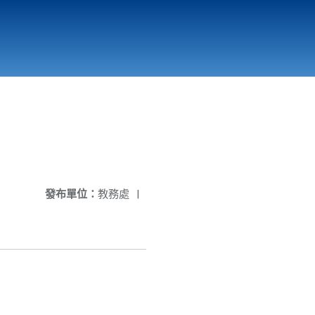
國立北門高級中學
縣市立改善校園環境計畫專區
北門高中合作社
發布單位：
教務處
|