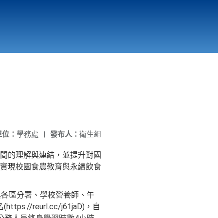
國立北門高級中學
縣市立改善校園環境計畫專區
北門高中合作社
單位：
學務處
|
發布人：
衛生組
間的理解與連結，並提升對國
實現校園食農教育與永續飲食
署與各區分署、學校營養師、午
reurl.cc/j61jaD)，自