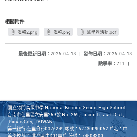
相關附件
海報2.png
海報.png
醫學營活動.pdf
最後更新日期：
2026-04-13
|
發佈日期：
2026-04-13
點擊率：
211
|
國立北門高級中學 National Beimen Senior High School
台南市佳里區六安里269號 No. 269, Liuann Li, Jiali Dist.,
Tainan City, TAIWAN
第一銀行 佳里分行0076249 帳號：62430090062 戶名：中
等學校基金-北門高中401專戶 統編：74504300