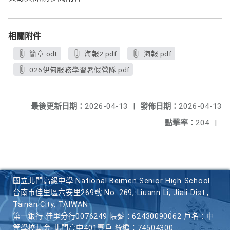
相關附件
簡章.odt
海報2.pdf
海報.pdf
026伊甸服務學習暑假營隊.pdf
最後更新日期：
2026-04-13
|
發佈日期：
2026-04-13
點擊率：
204
|
國立北門高級中學 National Beimen Senior High School
台南市佳里區六安里269號 No. 269, Liuann Li, Jiali Dist.,
Tainan City, TAIWAN
第一銀行 佳里分行0076249 帳號：62430090062 戶名：中
等學校基金-北門高中401專戶 統編：74504300