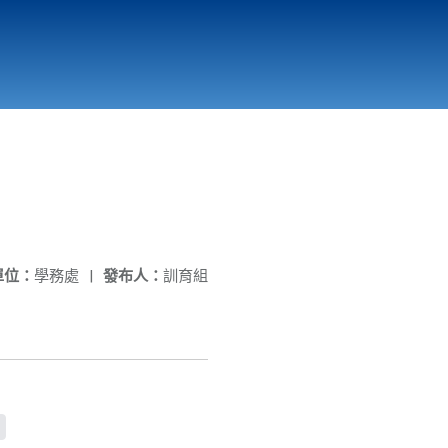
國立北門高級中學
縣市立改善校園環境計畫專區
北門高中合作社
單位：
學務處
|
發布人：
訓育組