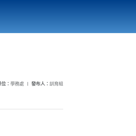
國立北門高級中學
縣市立改善校園環境計畫專區
北門高中合作社
單位：
學務處
|
發布人：
訓育組