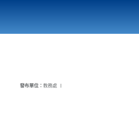
國立北門高級中學
縣市立改善校園環境計畫專區
北門高中合作社
發布單位：
教務處
|