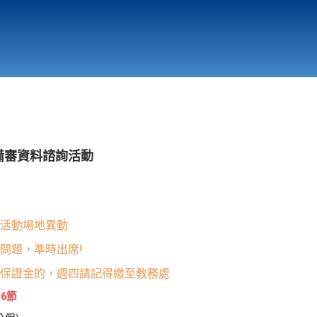
行政與教學單位
相關連結
請備審資料諮詢活動
活動場地異動
問題，準時出席!
保證金的，週四請記得繳至教務處
5-6節