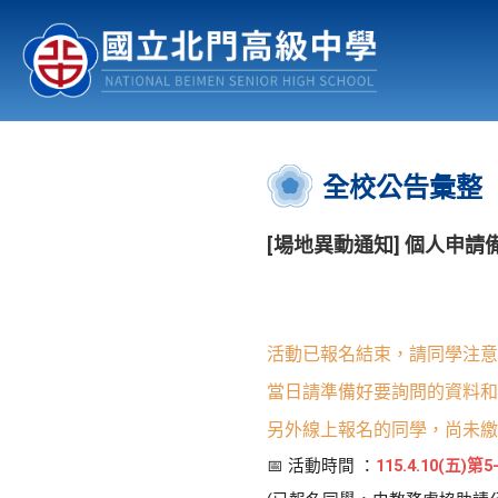
認識北中
行事曆
公佈欄
:::
全校公告彙整
[場地異動通知] 個人申
活動已報名結束，請同學注意
當日請準備好要詢問的資料和
另外線上報名的同學，尚未繳
📅 活動時間 ：
115.4.10(五)第