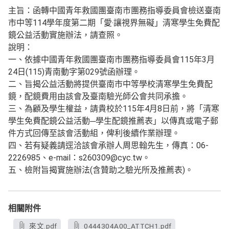
主旨：函轉中國青年救國團臺南市團務指導委員會檢送臺南
市中等114學年度第二期「愛‧讓視界無礙」清寒學生免費配
鏡公益活動實施辦法，請查照。
說明：
一、依據中國青年救國團臺南市團務指導委員會115年3月
24日(115)青南動字第029號函辦理。
二、旨揭公益活動將提供臺南市中等學校清寒學生免費配
鏡，配鏡費用由該會及臺南驗光師公會共同承擔。
三、為顧及學生權益，請貴校於115年4月8日前，將「清寒
學生免費配鏡公益活動─學生配鏡推薦表」以傳真或電子郵
件方式回傳至該會活動組，俾利後續作業辦理。
四、若有疑義請逕洽該會承辦人周思翰先生，傳真：06-
2226985、e-mail：s260309@cyc.tw。
五、檢附旨揭實施辦法(含贊助之驗光所及推薦表)。
相關附件
來文.pdf
0444304A00_ATTCH1.pdf