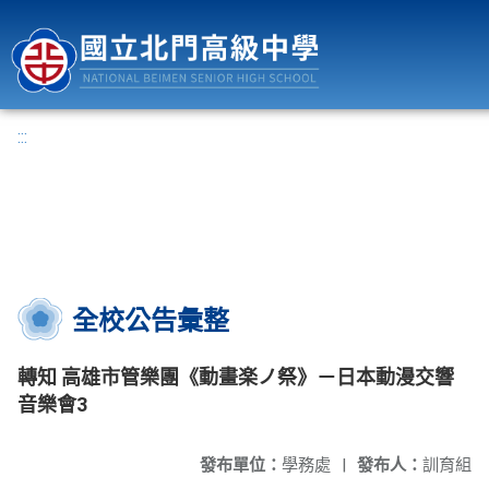
國立北門高級中學
:::
全校公告彙整
轉知 高雄市管樂團《動畫楽ノ祭》－日本動漫交響
音樂會3
發布單位：
學務處
|
發布人：
訓育組