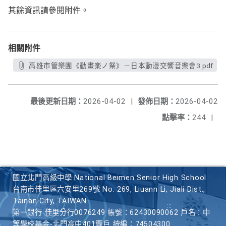
其餘資訊請參閱附件。
相關附件
高雄市管樂團《動畫楽ノ祭》－日本動漫交響音樂會3.pdf
最後更新日期：
2026-04-02
|
發佈日期：
2026-04-02
點擊率：
244
|
國立北門高級中學 National Beimen Senior High School
台南市佳里區六安里269號 No. 269, Liuann Li, Jiali Dist.,
Tainan City, TAIWAN
第一銀行 佳里分行0076249 帳號：62430090062 戶名：中
等學校基金-北門高中401專戶 統編：74504300