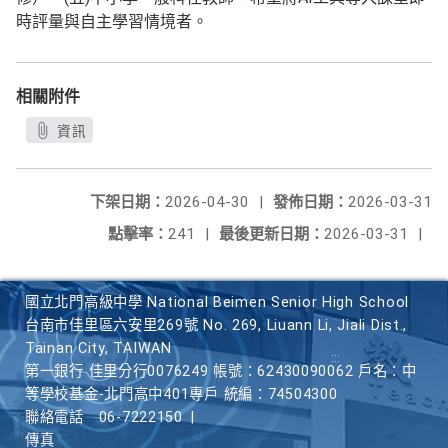
時評量與自主學習情境者。
相關附件
資訊
下架日期：
2026-04-30
|
發佈日期：
2026-03-31
點擊率：
241
|
最後更新日期：
2026-03-31
|
國立北門高級中學 National Beimen Senior High School
台南市佳里區六安里269號 No. 269, Liuann Li, Jiali Dist.,
Tainan City, TAIWAN
第一銀行 佳里分行0076249 帳號：62430090062 戶名：中
等學校基金-北門高中401專戶 統編：74504300
聯絡電話
06-7222150
|
傳真