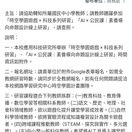
發布單位：
教務處
|
主旨：請協助轉知所屬國民中小學教師；請教師踴躍參加
「時空學園遊戲 × 科技系列研習」「AI × 公民課｜素養導
向命題設計線上研習」，請查照。
說明：
一、本校應用科技研究所舉辦「時空學園遊戲 × 科技系列
研習」、「AI × 公民課｜素養導向命題設計線上研習」時間
資訊如附件。
二、報名網址：請貴單位於附件Google表單報名，如需全
教網研習時數，請同步於全教網報名，如有任何問題請逕洽
本校網路學習研究中心時空學園計畫團隊。
三、研習課程適合下列教師族群：(一)教育科技、教育傳
播、數位學習等相關科系教師。(二)語文、歷史、地理、社
會科領域教師，欲以遊戲化提升課堂學習成效者。(三)自然
科學領域教師，欲將實驗流程或知識複習設計為關卡遊戲
者。(四)跨域課程推動教師（STEAM、探究與實作、多元選
修）。(五)中小學一般科任教師，希望將AI工具導入課堂即