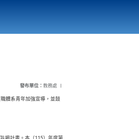
國立北門高級中學
縣市立改善校園環境計畫專區
北門高中合作社
發布單位：
教務處
|
技職體系青年加強宣導，並鼓
揭計畫。本（115）年度第