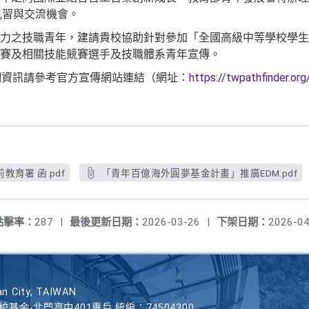
外見習與交流機會。
力之技職青年，建請貴校協助針對參加「全國高級中等學校學生
賽及相關技能競賽選手及技職體系青年宣傳。
細資訊請參考官方宣傳網站連結（網址：
https://twpathfinder.org
教育署 函.pdf
「青年百億海外圓夢基金計畫」推廣EDM.pdf
點擊率：
287
|
最後更新日期：
2026-03-26
|
下架日期：
2026-04
n City, TAIWAN
學校基金-北門高中401專戶 統編：74504300