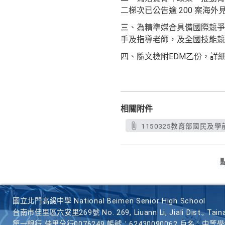
二梯次已公告逾 200 案海
三、為精準媒合具備國際競爭
手及指導老師，及全國技能競
四、隨文檢附EDM乙份，詳
相關附件
1150325教育部國民及學前
國立北門高級中學 National Beimen Senior High School
台南市佳里區六安里269號 No. 269, Liuann Li, Jiali Dist., Taina
第一銀行 佳里分行0076249 帳號：62430090062 戶名：中等