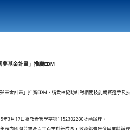
行政與教學單位
相關連結
夢基金計畫」推廣EDM
夢基金計畫」推廣EDM，請貴校協助針對相關技能競賽選手及
年3月17日臺教青署學字第1152302280號函辦理。
年走向國際並結合百工百業創新成長，教育部青年發展署特辦理旨