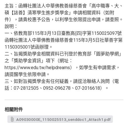
主旨：函轉社團法人中華佛教善緣慈善會「高中職專、大、
碩【誌善】清寒學生進步獎學金」申請相關資料（如附
件），請貴校惠予公告，以利學生依限提出申請，請查照。
說明：
一、依教育部115年3月13日臺教高(四)字第1150025097號
函轉社團法人中華佛教善緣慈善會115年3月5日社華善字第
1150305001號函辦理。
二、旨揭獎助學金相關資料已刊登於教育部「圓夢助學網」
之「獎助學金資訊」項下（網址：
https://www.edu.tw/helpdreams），如學生有申請需求，
請提醒學生依限申請。
三、如對旨揭獎學金有任何疑義，請逕洽聯絡人詢問（電
話：07-2812505、0952-096278、07-2016618）。
相關附件
A09030000E_1150025513_senddoc1_Attach1.pdf