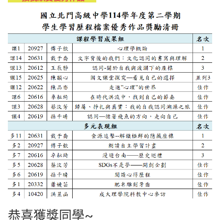
恭喜獲獎同學~