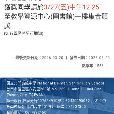
獲獎同學請於
3/27(五)中午12:25
至教學資源中心(圖書館)一樓集合頒
獎
(如有異動將另行通知)
最後更新日期：
2026-03-20
|
發佈日期：
2026-03-20
點擊率：
556
|
國立北門高級中學 National Beimen Senior High School
台南市佳里區六安里269號 No. 269, Liuann Li, Jiali Dist.,
Tainan City, TAIWAN
第一銀行 佳里分行0076249 帳號：62430090062 戶名：中
等學校基金-北門高中401專戶 統編：74504300
聯絡電話
06-7222150
|