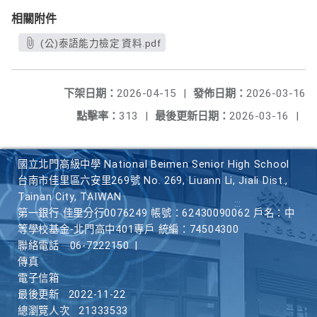
相關附件
(公)泰語能力檢定 資料.pdf
下架日期：
2026-04-15
|
發佈日期：
2026-03-16
點擊率：
313
|
最後更新日期：
2026-03-16
|
國立北門高級中學 National Beimen Senior High School
台南市佳里區六安里269號 No. 269, Liuann Li, Jiali Dist.,
Tainan City, TAIWAN
第一銀行 佳里分行0076249 帳號：62430090062 戶名：中
等學校基金-北門高中401專戶 統編：74504300
聯絡電話
06-7222150
|
傳真
電子信箱
最後更新
2022-11-22
總瀏覽人次
21333533