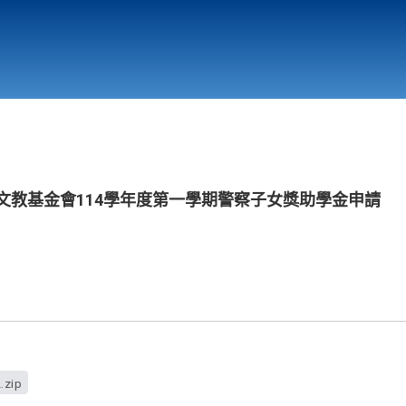
行政與教學單位
相關連結
燕文教基金會114學年度第一學期警察子女獎助學金申請
.zip