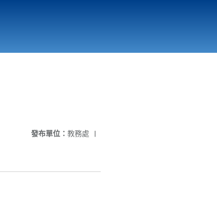
國立北門高級中學
縣市立改善校園環境計畫專區
北門高中合作社
發布單位：
教務處
|