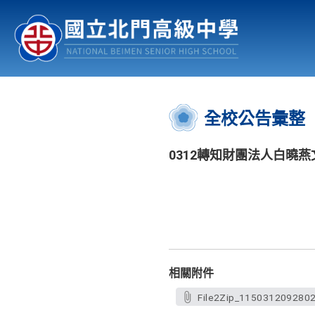
認識北中
行事曆
公佈欄
:::
全校公告彙整
0312轉知財團法人白曉
相關附件
File2Zip_1150312092802