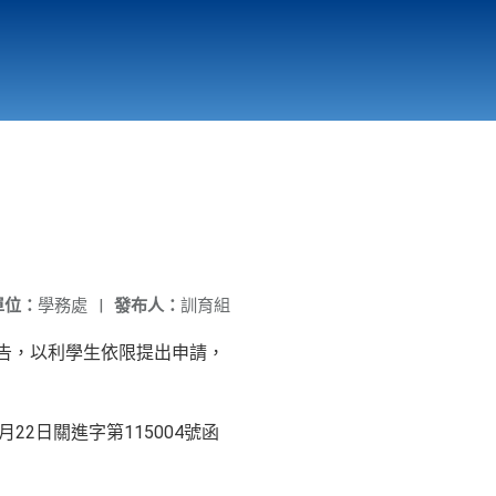
國立北門高級中學
縣市立改善校園環境計畫專區
北門高中合作社
單位：
學務處
|
發布人：
訓育組
告，以利學生依限提出申請，
月22日關進字第115004號函