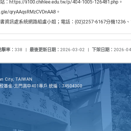
//li100.chihlee.edu.tw/p/404-1005-126481.php。
gle/qryAAqsRMzCVDnAA8。
訊處系統網路組盧小姐；電話：(02)2257-6167分機1236、1
點擊率：
338
|
最後更新日期：
2026-03-02
|
下架日期：
2026-04
n City, TAIWAN
學校基金-北門高中401專戶 統編：74504300