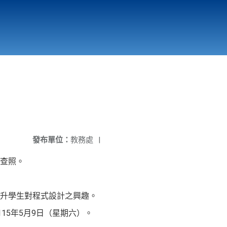
國立北門高級中學
縣市立改善校園環境計畫專區
北門高中合作社
發布單位：
教務處
|
查照。
升學生對程式設計之興趣。
115年5月9日（星期六）。