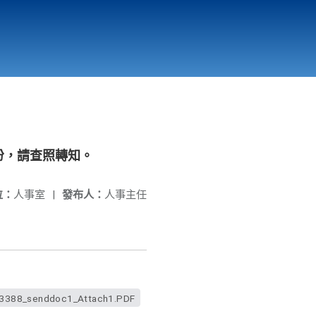
國立北門高級中學
縣市立改善校園環境計畫專區
北門高中合作社
份，請查照轉知。
位：
人事室
|
發布人：
人事主任
388_senddoc1_Attach1.PDF