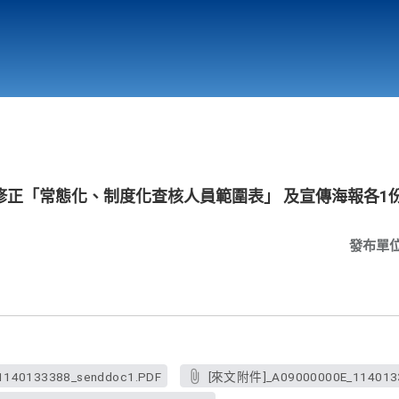
行政與教學單位
相關連結
修正「常態化、制度化查核人員範圍表」 及宣傳海報各1
發布單
140133388_senddoc1.PDF
[來文附件]_A09000000E_1140133