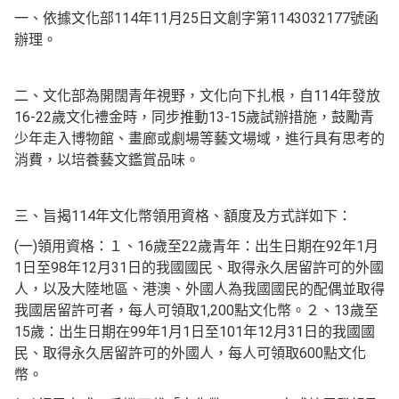
114
11
25
1143032177
一、依據文化部
年
月
日文創字第
號函
辦理。
114
二、文化部為開闊青年視野，文化向下扎根，自
年發放
16-22
13-15
歲文化禮金時，同步推動
歲試辦措施，鼓勵青
少年走入博物館、畫廊或劇場等藝文場域，進行具有思考的
消費，以培養藝文鑑賞品味。
114
三、旨揭
年文化幣領用資格、額度及方式詳如下：
(
)
16
22
92
1
一
領用資格：１、
歲至
歲青年：出生日期在
年
月
1
98
12
31
日至
年
月
日的我國國民、取得永久居留許可的外國
人，以及大陸地區、港澳、外國人為我國國民的配偶並取得
1,200
13
我國居留許可者，每人可領取
點文化幣。２、
歲至
15
99
1
1
101
12
31
歲：出生日期在
年
月
日至
年
月
日的我國國
600
民、取得永久居留許可的外國人，每人可領取
點文化
幣。