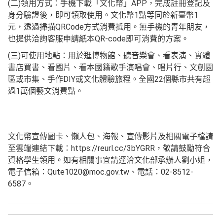
(
)
APP
二
領用方式：手機下載「文化幣」
，完成註冊登記及
1
1
身分驗證後，即可領取使用。文化幣
點等同於新臺幣
QRCode
元，透過掃描
方式消費抵用。無手機的青年朋友，
QR-code
也提供洽詢客服申請紙本
即可消費的方案。
(
)
三
可使用地點：用於逛博物館、聽音樂會、看表演、實體
書店買書、看國片、看本國籍歌手演唱會、唱片行、文創園
DIY
22
區或市集、手作
或文化體驗旅程。全國
個縣市共有超
1
過
萬個藝文消費點。
文化幣宣傳圖卡、懶人包、海報、宣傳影片及相關電子檔請
https://reurl.cc/3bYGRR
至雲端連結下載：
，敬請鼓勵符合
資格學生領用。如有相關事宜請逕洽文化部承辦人劉小姐，
Qute1020@moc.gov.tw
02-8512-
電子信箱：
、電話：
6587
。