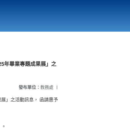
國立北門高級中學
縣市立改善校園環境計畫專區
北門高中合作社
25年畢業專題成果展」之
發布單位：
教務處
|
果展」之活動訊息， 函請惠予
）。