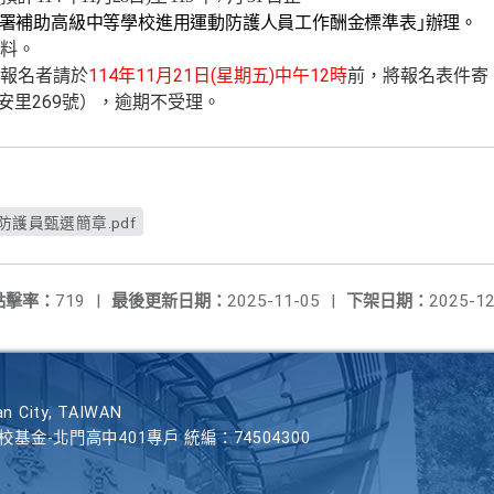
署補助高級中等學校進用運動防護人員工作酬金標準表｣辦理。
料。
114
11
21
(
)
12
報名者請於
年
月
日
星期五
中午
時
前，將報名表件寄
269
安里
號），逾期不受理。
防護員甄選簡章.pdf
點擊率：
719
|
最後更新日期：
2025-11-05
|
下架日期：
2025-12
n City, TAIWAN
學校基金-北門高中401專戶 統編：74504300