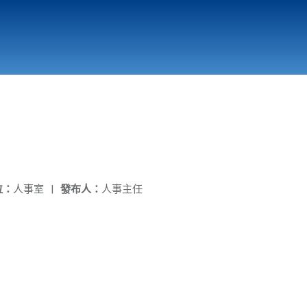
國立北門高級中學
縣市立改善校園環境計畫專區
北門高中合作社
位：
人事室
|
發布人：
人事主任