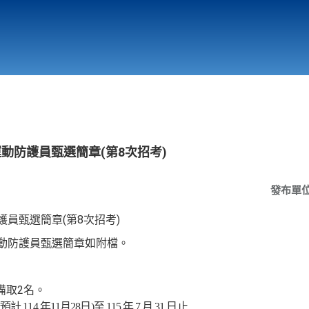
行政與教學單位
相關連結
運動防護員甄選簡章(第8次招考)
發布單
(
8
)
護員甄選簡章
第
次招考
動防護員甄選簡章如附檔。
2
備取
名。
預計
114
年
11
月
28
日
)
至
115
年
7
月
31
日止