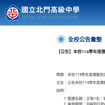
認識北中
行事曆
公佈欄
:::
全校公告彙整
【公告】本校114學年度
114
標題：本校
學年度運動防
114
主旨：公告本校
學年度運
說明：
1
甄選名額：正取
名，
僱用期間：
自報到日起
(