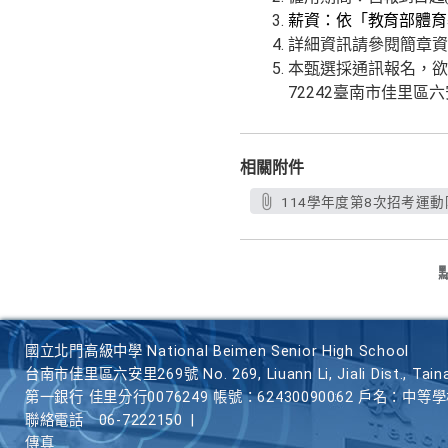
薪資：
依「教育部體育
詳細資訊請參閱簡章資
本甄選採通訊報名，欲
72242
臺南市佳里區六
相關附件
114學年度第8次招考運動
國立北門高級中學 National Beimen Senior High School
台南市佳里區六安里269號 No. 269, Liuann Li, Jiali Dist., Taina
第一銀行 佳里分行0076249 帳號：62430090062 戶名：中等
聯絡電話
06-7222150
|
傳真