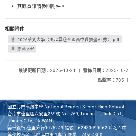
其餘資訊請參閱附件。
相關附件
2026華梵大學〈風起雲遊全國高中職插畫A4秀〉.pdf
簡章.pdf
最後更新日期：
2025-10-21
|
發佈日期：
2025-10-21
點擊率：
705
|
國立北門高級中學 National Beimen Senior High School
台南市佳里區六安里269號 No. 269, Liuann Li, Jiali Dist.,
Tainan City, TAIWAN
第一銀行 佳里分行0076249 帳號：62430090062 戶名：中
等學校基金-北門高中401專戶 統編：74504300