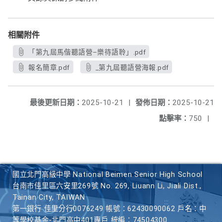
相關附件
「第九屆馬偕聽語營–樂待語聆」.pdf
報名簡章.pdf
_第九屆聽語營海報.pdf
最後更新日期：
2025-10-21
|
發佈日期：
2025-10-21
點擊率：
750
|
國立北門高級中學 National Beimen Senior High School
台南市佳里區六安里269號 No. 269, Liuann Li, Jiali Dist.,
Tainan City, TAIWAN
第一銀行 佳里分行0076249 帳號：62430090062 戶名：中
等學校基金-北門高中401專戶 統編：74504300