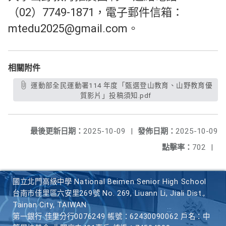
（02）7749-1871，電子郵件信箱：
mtedu2025@gmail.com。
相關附件
運動部全民運動署114 年度「甄選登山教育、山野教育優
質影片」投稿須知.pdf
最後更新日期：
2025-10-09
|
發佈日期：
2025-10-09
點擊率：
702
|
國立北門高級中學 National Beimen Senior High School
台南市佳里區六安里269號 No. 269, Liuann Li, Jiali Dist.,
Tainan City, TAIWAN
第一銀行 佳里分行0076249 帳號：62430090062 戶名：中