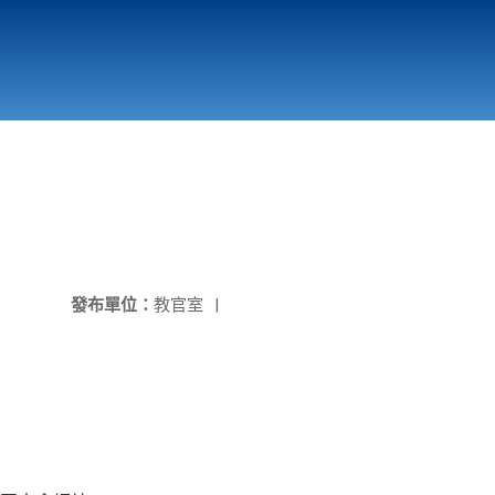
國立北門高級中學
縣市立改善校園環境計畫專區
北門高中合作社
發布單位：
教官室
|