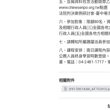
五、旨揭資料包含活動簡章
www.chinesenpo.or
法院判決案例研討會-臺中場
六、參加對象：限額80名，資
及相關行政人員(三)全國各
行政人員(五)全國各地方相關
七、請轉知所屬踴躍派員參加
八、課程安排：兩日課程內容
公務人員終身學習時數登錄。
書，電話：04-2481-1717，電
相關附件
0917001A00_ATTCH12.p