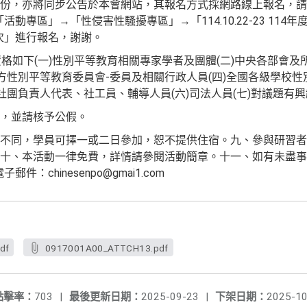
乙份，亦將同步公告於本會網站，其報名方式採網路線上報名，請
g.tw點選「活動專區」→「性侵害性騷擾專區」→「114.10.22-23 
次」進行報名，謝謝。
格如下(一)性別平等教育相關專家學者及團體(二)中央各部會及
地方性別平等教育委員會-委員及相關行政人員(四)全國各級學校性
社團負責人代表、社工員、輔導人員(六)司法人員(七)對議題有
，並請核予公假。
不同，學員可擇一或二日參加，恕不提供住宿。九、參與研習者
十、本活動一律免費，詳情請參閱活動簡章。十一、如有未盡事
子郵件：chinesenpo@gmai1.com
df
0917001A00_ATTCH13.pdf
點擊率：
703
|
最後更新日期：
2025-09-23
|
下架日期：
2025-10