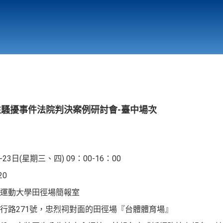
行政與教學單位
相關連結
性騷擾事件法院判決案例研討會-臺中場次
23日(星期三、四) 09：00-16：00
20
育運動大學田徑場簡報室
行路271號，忠烈祠對面的田徑場『台體體育場』