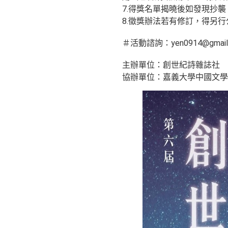
7.得獎名單揭曉後如發現抄
8.徵獎辦法若有修訂，得另行
＃活動諮詢：yen0914@gmail
主辦單位：創世紀詩雜誌社
協辦單位：嘉義大學中國文學