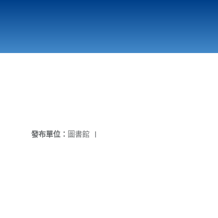
國立北門高級中學
縣市立改善校園環境計畫專區
北門高中合作社
發布單位：
圖書館
|