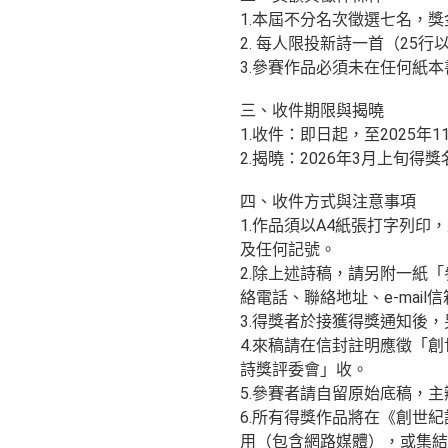
1.本屆不分名次徵選七名，獎
2. 每人限投新詩一首（2
3.參賽作品必須未在任何紙
三、收件期限與揭曉
1.收件：即日起，至2025
2.揭曉：2026年3月上旬
四、收件方式與注意事項
1.作品須以A4紙張打字列
及任何記號。
2.除上述詩稿，請另附一紙
絡電話、聯絡地址、e-mai
3.得獎者於接獲得獎通知後
4.來稿請在信封註明應徵「創
詩獎評委會」收。
5.參賽者請自留原始底稿，
6.所有得獎作品將在《創世
用（包含網路媒體），或集結