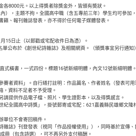
金各8000元。以上得獎者除獎金外，皆頒有奬狀。
5行以內），主題不拘。全國高中職（含五專前三年）學生均可參加
本書籍、報刊雜誌發表，亦不得於任何電子媒體發表。
年11月15日止（以郵戳或宅配收件日為憑）。
得獎名單公布於《創世紀詩雜誌》及相關網頁。（頒獎事宜另行通知
印，直式橫書，一式四份。標題16號新細明體，內文12號新細明
「參賽者資料」。自行繕打註明：作品篇名、作者姓名（發表可
l信箱，資料不足者不予受理。
，另請提供作品電子檔、照片、學生證影本，以及得獎感言。
世紀全國高中詩獎」，掛號郵寄或宅配：621嘉義縣民雄鄉文隆村
主辦單位不會寄回稿件。
紀詩雜誌》刊登發表（視同「作品授權使用」），同時基於宣傳
成冊（包含詩選），可不再另外支付稿酬。