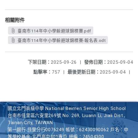
相關附件
臺南市114年中小學躲避球錦標賽.pdf
臺南市114年中小學躲避球錦標賽-報名表.odt
下架日期：
2025-09-26
|
發佈日期：
2025-09-04
點擊率：
757
|
最後更新日期：
2025-09-04
|
國立北門高級中學 National Beimen Senior High School
台南市佳里區六安里269號 No. 269, Liuann Li, Jiali Dist.,
Tainan City, TAIWAN
第一銀行 佳里分行0076249 帳號：62430090062 戶名：中
等學校基金-北門高中401專戶 統編：74504300