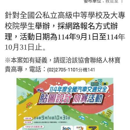
發布單位：
教官室
|
針對全國公私立高級中等學校及大專
校院學生
舉辦，採網路報名方式辦
理，活動日期為
114
年
9
月
1
日至
114
年
10月31日止。
※本案如有疑義，請逕洽該協會聯絡人林寶
貴高專，電話：
(02)2705-1101
分機141