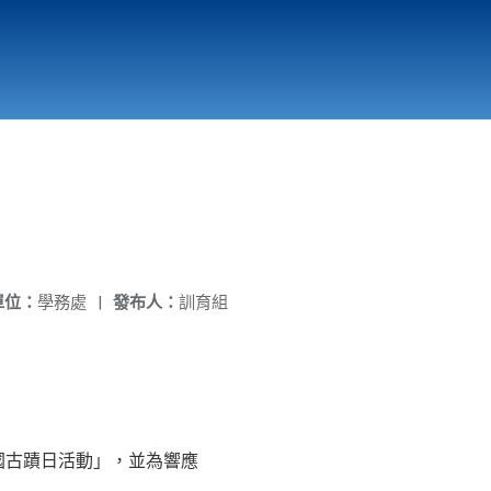
國立北門高級中學
縣市立改善校園環境計畫專區
北門高中合作社
單位：
學務處
|
發布人：
訓育組
。
全國古蹟日活動」，並為響應