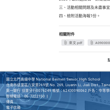
三、活動相關問題及未盡事宜請逕洽承
四、檢附活動海報1份。
相關附件
來文.pdf
A090000
國立北門高級中學 National Beimen Senior High School
台南市佳里區六安里269號 No. 269, Liuann Li, Jiali Dist., Taina
第一銀行 佳里分行0076249 帳號：62430090062 戶名：中等
聯絡電話
06-7222150
|
傳真
電子信箱