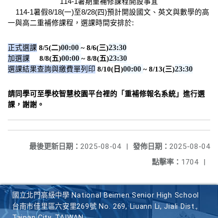
114-1暑期重補修課程開設事宜
    114-1暑假8/18(一)至8/28(四)預計開設國文、英文與數學的高
一與高二重補修課程，選課時間安排於:
00:00 
23:30
正式選課
8/5(二)
~ 8/6(三)
00:00 
23:30
加選課
8/8(五)
~ 8/8(五)
00:00 
23:30
選課結果查詢與繳費單列印
8/10(日)
~ 8/13(三)
請同學可至學校智慧校園平台裡的「重補修報名系統」進行選
課，謝謝。
最後更新日期：
2025-08-04
|
發佈日期：
2025-08-04
點擊率：
1704
|
國立北門高級中學 National Beimen Senior High School
台南市佳里區六安里269號 No. 269, Liuann Li, Jiali Dist.,
Tainan City, TAIWAN