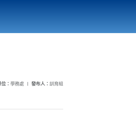
國立北門高級中學
縣市立改善校園環境計畫專區
北門高中合作社
單位：
學務處
|
發布人：
訓育組