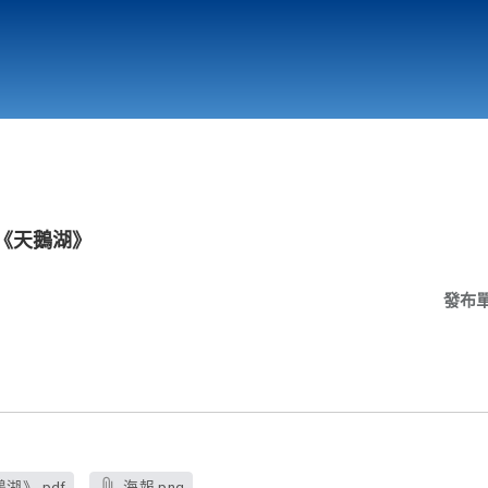
行政與教學單位
相關連結
《天鵝湖》
發布
》.pdf
海報.png