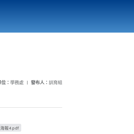
國立北門高級中學
縣市立改善校園環境計畫專區
北門高中合作社
單位：
學務處
|
發布人：
訓育組
海報4.pdf