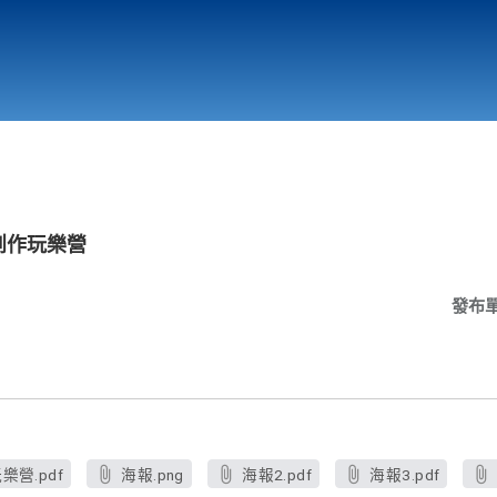
行政與教學單位
相關連結
語創作玩樂營
發布
樂營.pdf
海報.png
海報2.pdf
海報3.pdf