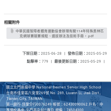
相關附件
中華民國智障者體育運動協會辦理有關114年特殊奧林匹
克網球賽競賽規程、選拔辦法及技術手冊，.pdf
下架日期：
2025-06-28
|
發佈日期：
2025-05-29
點擊率：
779
|
最後更新日期：
2025-05-29
|
國立北門高級中學 National Beimen Senior High School
台南市佳里區六安里269號 No. 269, Liuann Li, Jiali Dist.,
Tainan City, TAIWAN
第一銀行 佳里分行0076249 帳號：62430090062 戶名：中
等學校基金-北門高中401專戶 統編：74504300